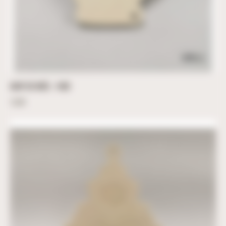
GANT DE NOËL – 9CM
3,60
€