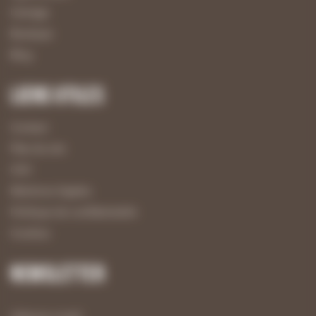
Usinage
Boutique
Blog
Liens utiles
Contact
Plan du site
CGV
Mentions légales
Politique de confidentialité
Cookies
Newsletter