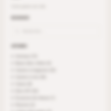
Votre panier est vide.
RECHERCHER
CATÉGORIES
Animaux
(19)
Bases déco chêne
(4)
Casiers à magnums
(32)
Casiers à vins
(36)
Cœurs
(8)
Déco DIY
(32)
Écussons de chasse
(1)
Illusions
(2)