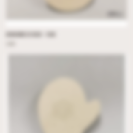
BONHOMME DE NEIGE – 10CM
3,60
€