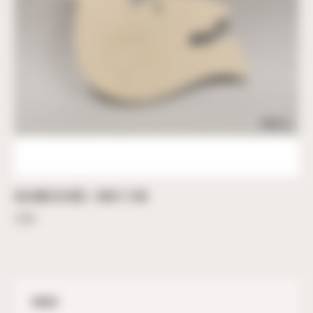
COLOMBE DE NOËL – 8CM X 11CM
3,60
€
PANIER