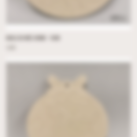
BOULE DE NOËL RENNE – 10CM
3,60
€