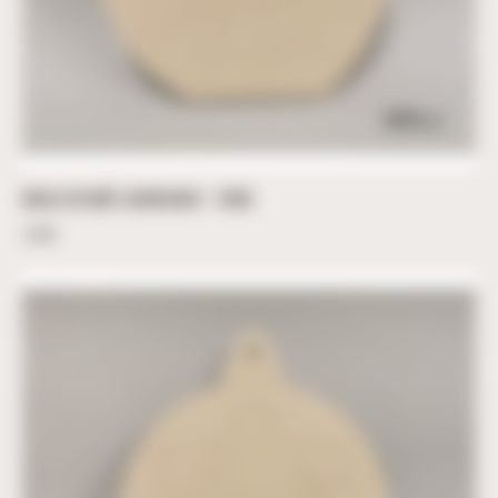
BOULE DE NOËL ARABESQUE – 10CM
3,60
€