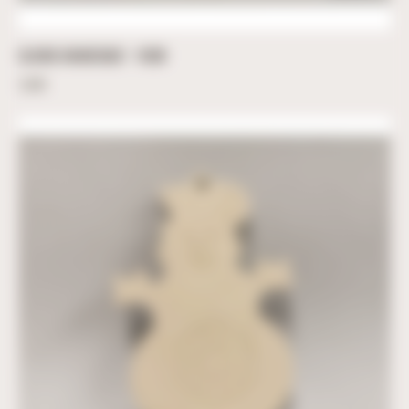
CLOCHE ARABESQUE – 10CM
3,60
€