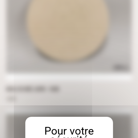
BOULE DE NOËL SAPIN – 10CM
3,60
€