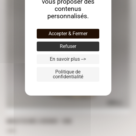
vous proposer des
contenus
personnalisés.
Accepter & Fermer
Refuser
En savoir plus -->
Politique de
confidentialité
ANGELOT DE NOËL À DÉCORER – 10CM
3,60
€