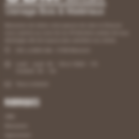
Menuisiers de métier, notre passion de créer et d’innover
nous a permis au cours de ces 40 dernières années de nous
développer afin de toujours plus satisfaire nos clients.
ZAE, La Belle Idée - 21540 Mesmont
Lundi – Jeudi : 8h – 12h et 13h30 – 17h
Vendredi : 8h – 12h
Nous contacter
Rubriques
UBM
Menuiserie
Agencement