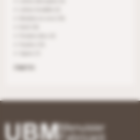
Lettres découpées
(5)
Lettres Scrabble
(2)
Modules en croix
(18)
Noël
(18)
Produits déco
(3)
Puzzles
(10)
Sapins
(7)
ÉTIQUETTES