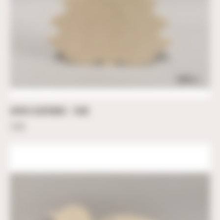
SAPIN À SUSPENDRE – 10CM
3,60
€