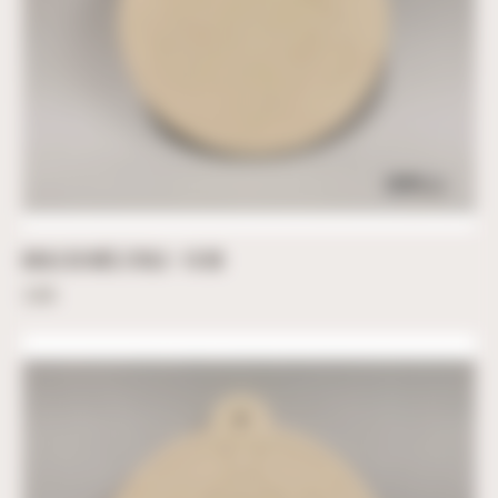
BOULE DE NOËL ETOILE – 10 CM
3,60
€