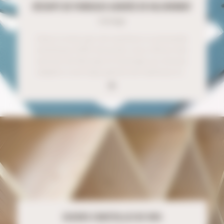
DÉCOUPE DE PANNEAUX AJOURÉS EN VALCHROMAT
Usinage
Grâce à notre parc de machines à commande
numérique (CNC) de pointe, nous offrons des
services de découpe et d'usinage sur mesure,
adaptés à une large gamme de matériaux et…
CASIERS À BOUTEILLES DE VINS