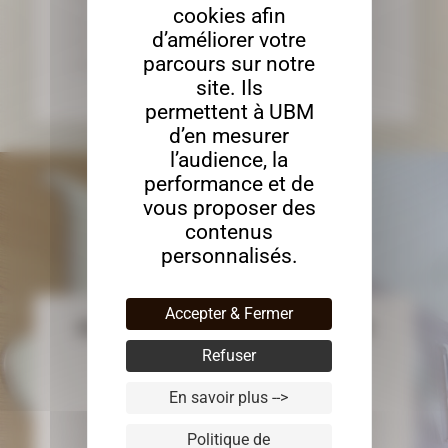
cookies afin
numérique (CNC) de pointe, nous offrons des
d’améliorer votre
services de découpe et d'usinage sur mesure,
parcours sur notre
adaptés à une large gamme de matériaux et…
site. Ils
permettent à UBM
d’en mesurer
l’audience, la
performance et de
vous proposer des
contenus
personnalisés.
Accepter & Fermer
INCRUSTATION DE LETTRES EN PMMA DANS UN
STRATIFIÉ
Refuser
Usinage
En savoir plus -->
Grâce à notre parc de machines à commande
Politique de
numérique (CNC) de pointe, nous offrons des