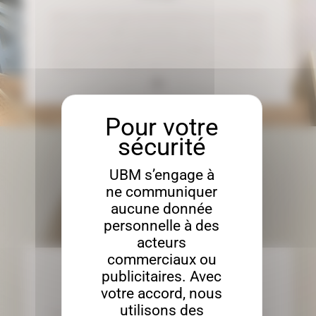
Grâce à notre parc de machines à commande
numérique (CNC) de pointe, nous offrons des
services de découpe et d'usinage sur mesure,
adaptés à une large gamme de matériaux et…
UBM s’engage à
ne communiquer
aucune donnée
personnelle à des
acteurs
commerciaux ou
DÉCOUPE DE LOGO
publicitaires. Avec
Usinage
votre accord, nous
utilisons des
Grâce à notre parc de machines à commande