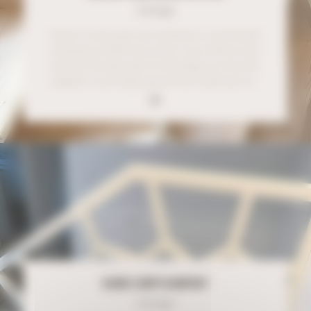
Usinage
Grâce à notre parc de machines à commande
numérique (CNC) de pointe, nous offrons des
services de découpe et d'usinage sur mesure,
adaptés à une large gamme de matériaux et…
GARDE CORPS RAMPANT
Usinage