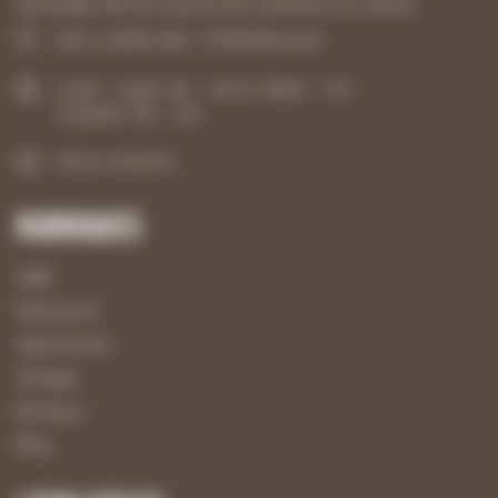
développer afin de toujours plus satisfaire nos clients.
ZAE, La Belle Idée - 21540 Mesmont
Lundi – Jeudi : 8h – 12h et 13h30 – 17h
Vendredi : 8h – 12h
Nous contacter
Rubriques
UBM
Menuiserie
Agencement
Usinage
Boutique
Blog