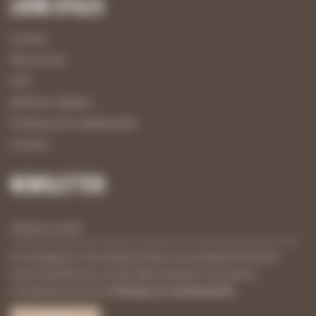
Liens utiles
Contact
Plan du site
CGV
Mentions légales
Politique de confidentialité
Cookies
Newsletter
En renseignant votre adresse email, vous acceptez de recevoir
notre newsletter par courrier électronique et vous prenez
connaissance de notre
Politique de confidentialité
.