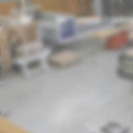
Bienvenue chez UBM Gestion du consentement
UBM
UBM
MENUISERIE
AGENCEM