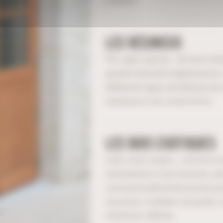
stabilité.
LES RÉSINEUX
Pin, sapin, épicéa… les bois rési
grande diversité d’applications. 
différents types de finitions le
intérieure et de construction.
LES BOIS EXOTIQUES
Iroko, teck, acajou… Les bois e
intempéries et aux insectes, ain
sont particulièrement prisés p
terrasses, mobiliers de jardin,
d’intérieur raffinés.