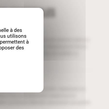
IS PRINCIPALES
lle à des
us utilisons
sa durabilité, le chêne est une essence noble qui
s permettent à
rain prononcé et sa teinte chaleureuse en font un
roposer des
e menuiserie haut de gamme, de mobilier ou
, le hêtre est un bois polyvalent, réputé pour sa
ocs. Il est particulièrement adapté pour la
iers, ou d’autres éléments nécessitant une grande