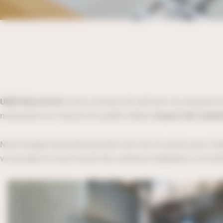
UBM Menuiserie
a pour mission de valoriser vos espaces d
menuiserie sur mesure de qualité, alliant
respect des matéri
Notre équipe de professionnels met tout en œuvre pour réa
vos projets et vous fournit des solutions adaptées à vos be