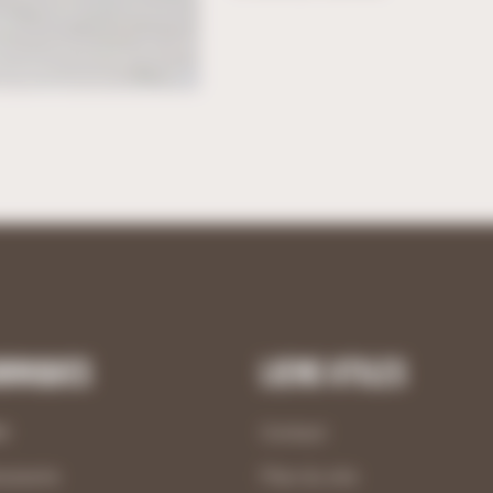
briques
Liens utiles
M
Contact
uiserie
Plan du site