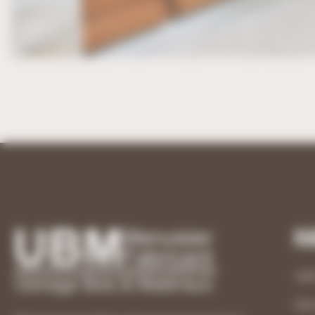
Ru
UB
Men