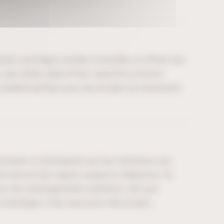
neux sont légers, faciles à travailler, et offrent une
Leur teinte claire et leur capacité à recevoir
s rendent parfaits pour des projets de menuiserie
xotiques se distinguent par leur résistance aux
si que par leur aspect unique et chaleureux. Ils
our des aménagements extérieurs, tels que
 ou bardages, mais aussi pour des projets