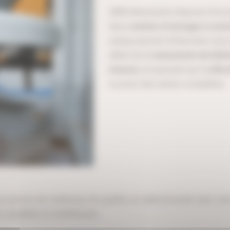
UBM Menuiserie dispose d’un 
deux
centres d’usinage à com
unique permet d’intervenir avec 
allant de la
menuiserie de bâti
mesure
, en passant par la
déco
ou pour des séries complètes.
 service de matériaux de qualité, en sélectionnant avec soi
e, durables et esthétiques.