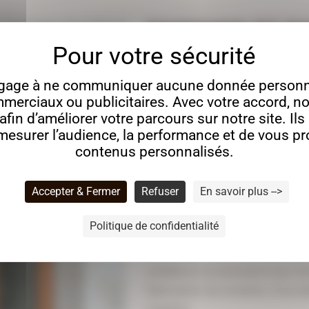
ESSENCES DE BO
LE CHÊNE
gage à ne communiquer aucune donnée personne
merciaux ou publicitaires. Avec votre accord, no
Apprécié pour sa robustesse et 
fin d’améliorer votre parcours sur notre site. Il
allie beauté et longévité. Son g
esurer l’audience, la performance et de vous p
contenus personnalisés.
choix idéal pour des projets d
d’agencement intérieur.
Accepter & Fermer
Refuser
En savoir plus -->
LE HÊTRE
Politique de confidentialité
Avec sa texture fine et uniforme
solidité et sa résistance aux ch
fabrication de meubles, d’escal