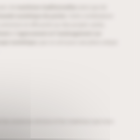
parc de
machines traditionnelles
ainsi que de
mande numérique de pointe
. Cette combinaison
précision et efficacité sur des projets variés,
ment
à l’
agencement et l’aménagement sur
upe numérique
, que ce soit pour une pièce unique
n les essences de bois et les matériaux que nous