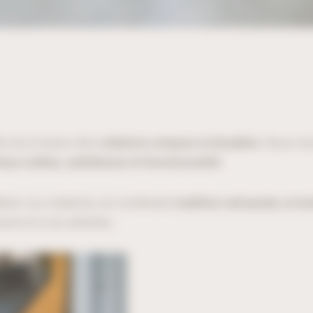
e vie à travers des
créations uniques et durables
. Nous no
aux nobles, esthétisme et fonctionnalité
.
liser vos créations, en combinant
tradition artisanale, et 
soin et à vos attentes.