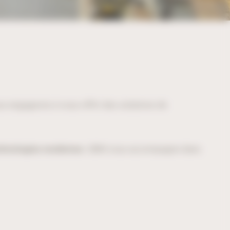
us engageons à vous offrir des solutions de
technologies modernes
. UBM vous accompagne dans