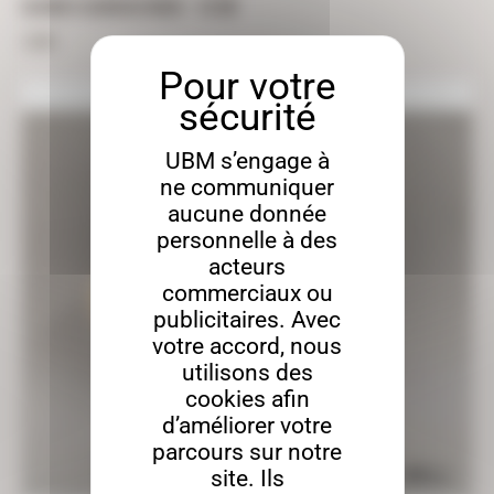
CLOCHE FLOCON DE NEIGE – 10 CM
3,60
€
UBM s’engage à
ne communiquer
aucune donnée
personnelle à des
acteurs
commerciaux ou
publicitaires. Avec
votre accord, nous
utilisons des
cookies afin
d’améliorer votre
parcours sur notre
site. Ils