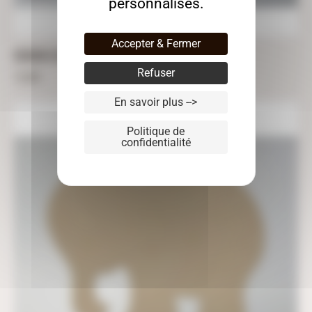
personnalisés.
Accepter & Fermer
COCHON À DÉCORER EN MÉDIUM- 42CM X 26CM
Refuser
12,00
€
En savoir plus -->
Politique de
confidentialité