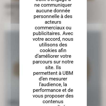
ne communiquer
CHOUETTE À DÉCORER EN MÉDIUM – 42CM X 26CM
aucune donnée
15,50
€
personnelle à des
acteurs
commerciaux ou
publicitaires. Avec
votre accord, nous
utilisons des
cookies afin
d’améliorer votre
parcours sur notre
site. Ils
permettent à UBM
d’en mesurer
l’audience, la
performance et de
vous proposer des
contenus