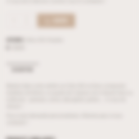
A vous de le décorer comme vous le souhaitez !
ACHETER
Catégories :
Déco DIY
,
Puzzles
ID :
38285
DESCRIPTION
Réalisé dans notre atelier en Côte d’Or en bois composite
(médium de 8mm), ce puzzle de 3 pièces est à laisser brut ou
à décorer : peinture, vernis, décopatch, perles…. A vous de
choisir !
Pour toute demande personnalisée, n’hésitez pas à nous
contacter !