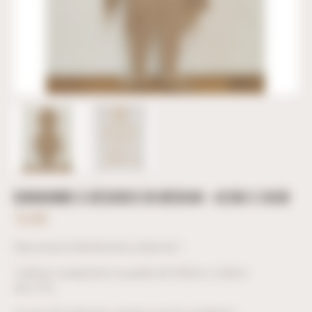
BONHOMME À DÉCORER EN MÉDIUM – 42CM X 26CM
15,50
€
Découvrez le Bonhomme à décorer !
7 pièces composent ce puzzle de H42cm x L26cm.
Prix TTC.