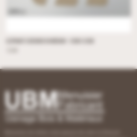
ELÉPHANT À DÉCORER EN MÉDIUM – 12CM X 32CM
12,00
€
Menuisiers de métier, notre passion de créer et d’innover