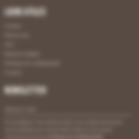
Liens utiles
Contact
Plan du site
CGV
Mentions légales
Politique de confidentialité
Cookies
Newsletter
En renseignant votre adresse email, vous acceptez de recevoir
notre newsletter par courrier électronique et vous prenez
connaissance de notre
Politique de confidentialité
.