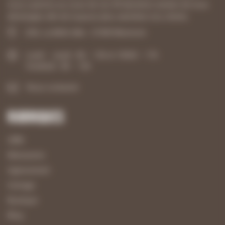
nous a permis au cours de ces 40 dernières années de nous
développer afin de toujours plus satisfaire nos clients.
ZAE, La Belle Idée - 21540 Mesmont
Lundi – Jeudi : 8h – 12h et 13h30 – 17h
Vendredi : 8h – 12h
Nous contacter
Rubriques
UBM
Menuiserie
Agencement
Usinage
Boutique
Blog