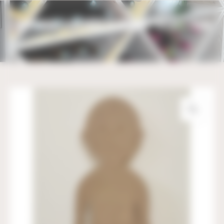
Bienvenue chez UBM Gestion du consentement
BONHOMME À DÉCORER EN MÉDIUM – 42CM X 26CM