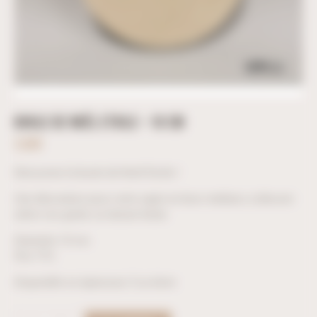
BOULE DE NOËL ETOILE – 10 CM
3,60
€
Découvrez la boule de Noël Etoile !
Une décoration pour votre sapin en bois médium, à décorer
selon vos goûts ou laisser brute.
Diamètre 10 cm.
Prix TTC.
Disponible en épaisseur 3 ou 6mm