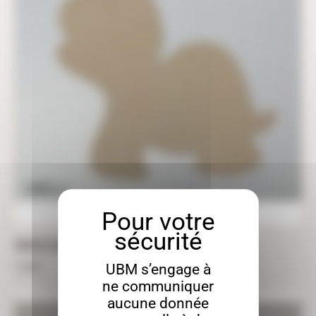
TORTUE À DÉCORER EN MÉDIUM – 44CM X 40CM
12,00
€
UBM s’engage à
ne communiquer
aucune donnée