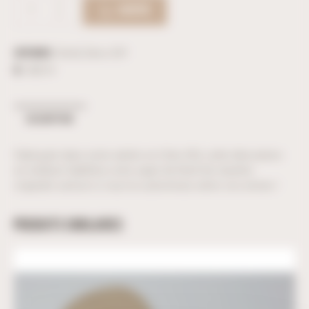
ACHETER
Catégories :
Noël
,
Déco DIY
ID :
38214
DESCRIPTION
Fabriquée dans notre atelier en Côte d’Or, cette décoration
en médium habillera votre sapin de Noël de manière
originale surtout si vous la customisez selon vos envies !
PRODUITS SIMILAIRES