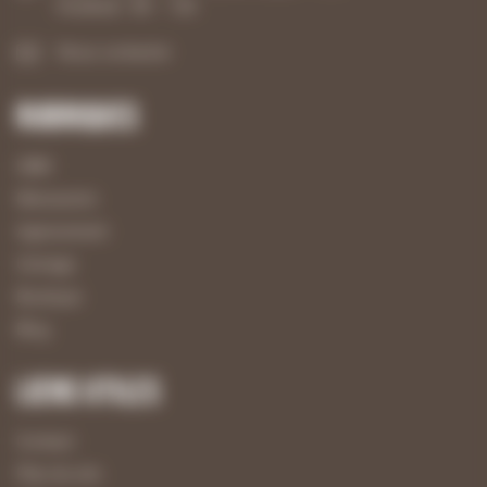
Vendredi : 8h – 12h
Nous contacter
Rubriques
UBM
Menuiserie
Agencement
Usinage
Boutique
Blog
Liens utiles
Contact
Plan du site