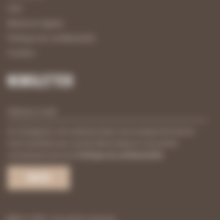
CGV
Mentions légales
Politique de confidentialité
Cookies
Newsletter
En renseignant votre adresse email, vous acceptez de recevoir
notre newsletter par courrier électronique et vous prenez
connaissance de notre
Politique de confidentialité
.
UBM © 2026. Tout droits réservés.