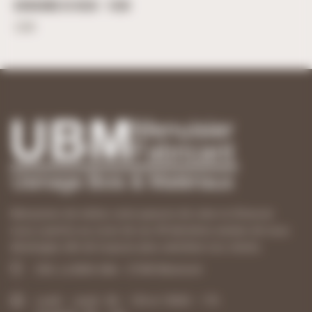
BONHOMME DE NEIGE – 10CM
3,60
€
Menuisiers de métier, notre passion de créer et d’innover
nous a permis au cours de ces 40 dernières années de nous
développer afin de toujours plus satisfaire nos clients.
ZAE, La Belle Idée - 21540 Mesmont
Lundi – Jeudi : 8h – 12h et 13h30 – 17h