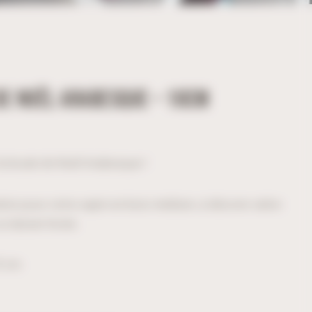
DE NOËL ARABESQUE – 10CM
a boule de Noël Arabesque !
ion pour votre sapin en bois médium, à décorer selon
u laisser brute.
0 cm.