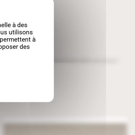
lle à des
us utilisons
s permettent à
roposer des
nale surtout si vous la customisez selon vos envies !