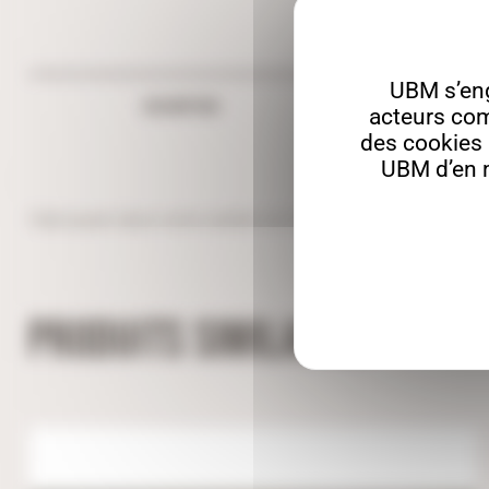
UBM s’en
DESCRIPTION
acteurs com
des cookies a
UBM d’en m
Fabriquée dans notre atelier en Côte d’Or, cette décorat
PRODUITS SIMILAIRES