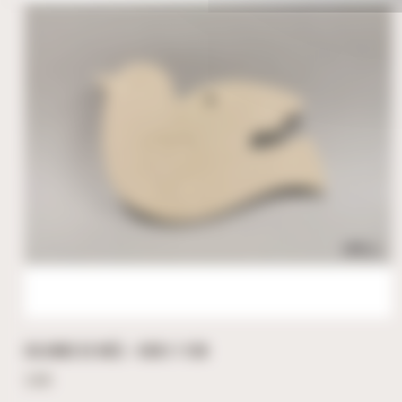
COLOMBE DE NOËL – 8CM X 11CM
3,60
€