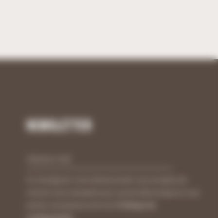
Newsletter
En renseignant votre adresse email, vous acceptez de
recevoir notre newsletter par courrier électronique et vous
prenez connaissance de notre
Politique de
confidentialité
.