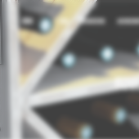
Bienvenue chez UBM Gestion du consentement
UBM
UBM
MENUISERIE
AGENCEM
BOU