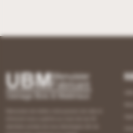
Ru
UB
Men
Menuisiers de métier, notre passion de créer et
Age
d’innover nous a permis au cours de ces 40
dernières années de nous développer afin de
Usi