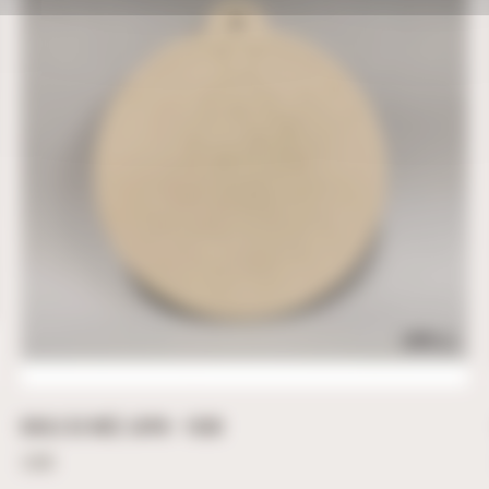
BOULE DE NOËL SAPIN – 10CM
3,60
€