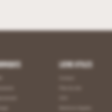
briques
Liens utiles
M
Contact
uiserie
Plan du site
ncement
CGV
nage
Mentions légales