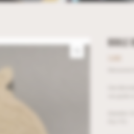
BOULE 
3,60
€
Découvrez l
Une décorat
vos goûts o
Diamètre 1
Prix TTC.