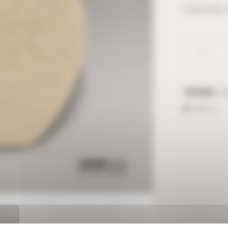
Disponible
Catégories :
No
ID :
38212