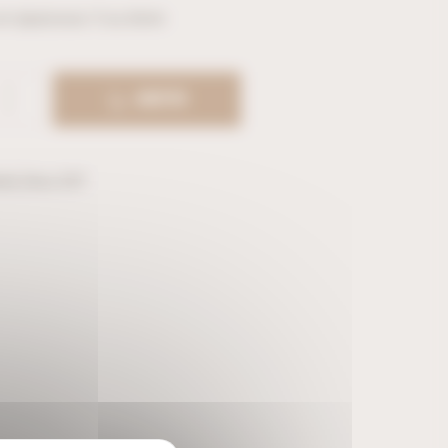
 en épaisseur 3 ou 6mm
ACHETER
ël
,
Déco DIY