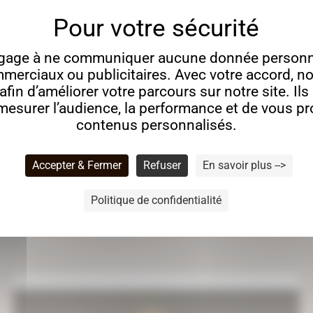
gage à ne communiquer aucune donnée personne
merciaux ou publicitaires. Avec votre accord, no
fin d’améliorer votre parcours sur notre site. Il
esurer l’audience, la performance et de vous p
contenus personnalisés.
ion en médium habillera votre sapin de Noël de manière origi
Accepter & Fermer
Refuser
En savoir plus -->
Politique de confidentialité