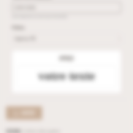
(Les espaces ne sont pas facturés)
Police
APERÇU
votre texte
ACHETER
Catégorie :
Lettres découpées