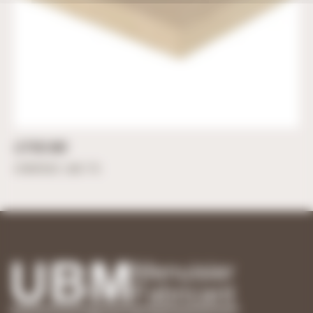
LETTRES MDF
À partir de
1,49
€
TTC