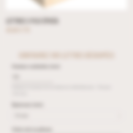
LETTRES 3 PLIS ÉPICÉA
49,68 € TTC
CONFIGUREZ VOS LETTRES DÉCOUPÉES
Hauteur souhaitée (mm)
Indiquez la hauteur de vos lettres en millimètres (ex : 150 pour
150 mm).
Épaisseur (mm)
Votre mot ou phrase