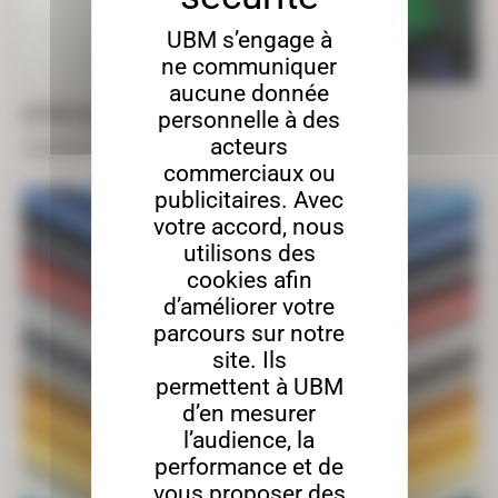
UBM s’engage à
ne communiquer
aucune donnée
LETTRES ALU COMPOSITE
personnelle à des
acteurs
À partir de
7,24
€
TTC
commerciaux ou
publicitaires. Avec
votre accord, nous
utilisons des
cookies afin
d’améliorer votre
parcours sur notre
site. Ils
permettent à UBM
d’en mesurer
l’audience, la
performance et de
vous proposer des