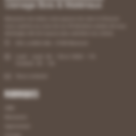
Menuisiers de métier, notre passion de créer et d’innover
nous a permis au cours de ces 40 dernières années de nous
développer afin de toujours plus satisfaire nos clients.
ZAE, La Belle Idée - 21540 Mesmont
Lundi – Jeudi : 8h – 12h et 13h30 – 17h
Vendredi : 8h – 12h
Nous contacter
Rubriques
UBM
Menuiserie
Agencement
Usinage