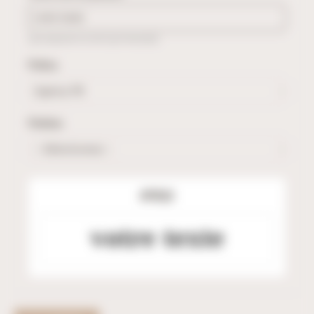
(Les espaces ne sont pas facturés)
Police
Finition
APERÇU
votre texte