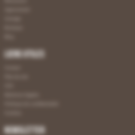
Menuiserie
Agencement
Usinage
Boutique
Blog
Liens utiles
Contact
Plan du site
CGV
Mentions légales
Politique de confidentialité
Cookies
Newsletter