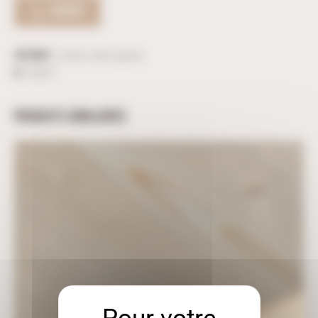
ACHETER
Catégorie :
Lettres découpées
ID :
38357
PRODUITS SIMILAIRES