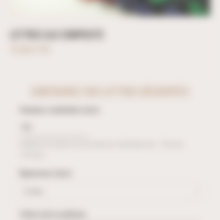
LETTRES ALU COMPOSITE
72,36 € TTC
CONFIGUREZ VOS LETTRES DÉCOUPÉES
Hauteur souhaitée (mm)
Indiquez la hauteur de vos lettres en millimètres (ex : 150 pour
150 mm).
Épaisseur (mm)
Votre mot ou phrase