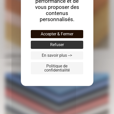
performance et de
vous proposer des
contenus
personnalisés.
Accepter & Fermer
Refuser
En savoir plus -->
LETTRES VALCHROMAT
À partir de
3,47
€
TTC
Politique de
confidentialité