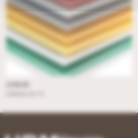
LETTRES PVC
À partir de
3,01
€
TTC