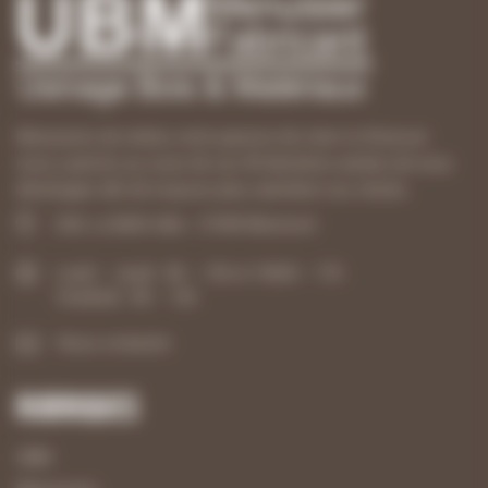
Menuisiers de métier, notre passion de créer et d’innover
nous a permis au cours de ces 40 dernières années de nous
développer afin de toujours plus satisfaire nos clients.
ZAE, La Belle Idée - 21540 Mesmont
Lundi – Jeudi : 8h – 12h et 13h30 – 17h
Vendredi : 8h – 12h
Nous contacter
Rubriques
UBM