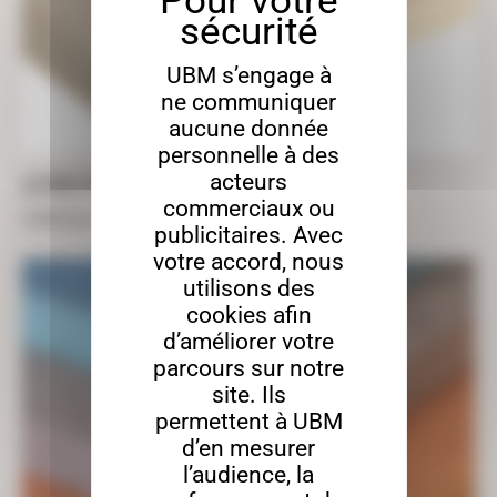
UBM s’engage à
ne communiquer
aucune donnée
personnelle à des
acteurs
LETTRES 3 PLIS ÉPICÉA
commerciaux ou
À partir de
4,97
€
TTC
publicitaires. Avec
votre accord, nous
utilisons des
cookies afin
d’améliorer votre
parcours sur notre
site. Ils
permettent à UBM
d’en mesurer
l’audience, la