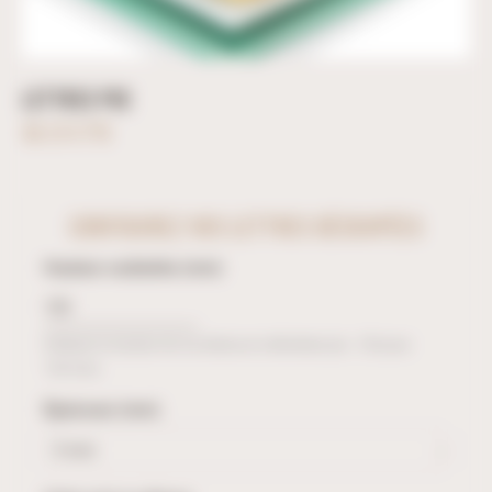
LETTRES PVC
30,12 € TTC
CONFIGUREZ VOS LETTRES DÉCOUPÉES
Hauteur souhaitée (mm)
Indiquez la hauteur de vos lettres en millimètres (ex : 150 pour
150 mm).
Épaisseur (mm)