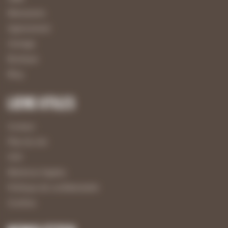
Menuiserie
Agencement
Usinage
Boutique
Blog
Liens utiles
Contact
Plan du site
CGV
Mentions légales
Politique de confidentialité
Cookies