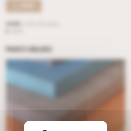
ACHETER
Catégorie :
Lettres découpées
ID :
38356
PRODUITS SIMILAIRES