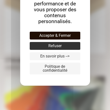
performance et de
vous proposer des
contenus
personnalisés.
Accepter & Fermer
Refuser
En savoir plus -->
LETTRES MDF
Politique de
À partir de
1,49
€
TTC
confidentialité