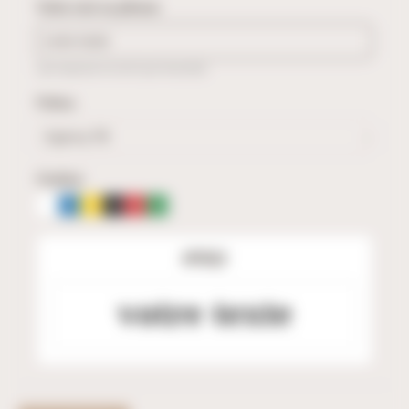
Votre mot ou phrase
(Les espaces ne sont pas facturés)
Police
Couleur
APERÇU
votre texte