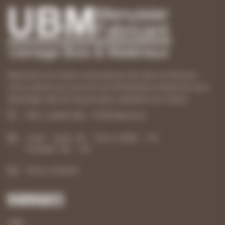
Menuisiers de métier, notre passion de créer et d’innover
nous a permis au cours de ces 40 dernières années de nous
développer afin de toujours plus satisfaire nos clients.
ZAE, La Belle Idée - 21540 Mesmont
Lundi – Jeudi : 8h – 12h et 13h30 – 17h
Vendredi : 8h – 12h
Nous contacter
Rubriques
UBM