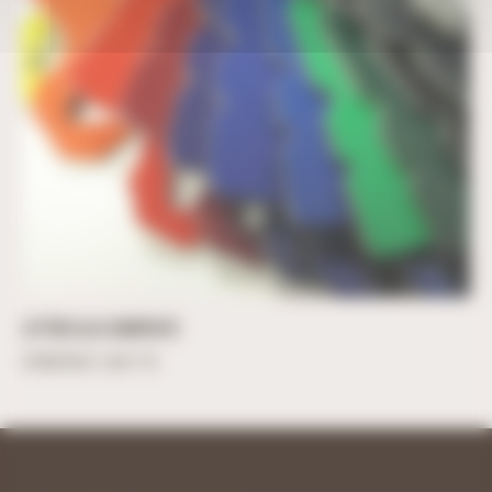
LETTRES ALU COMPOSITE
À partir de
7,24
€
TTC