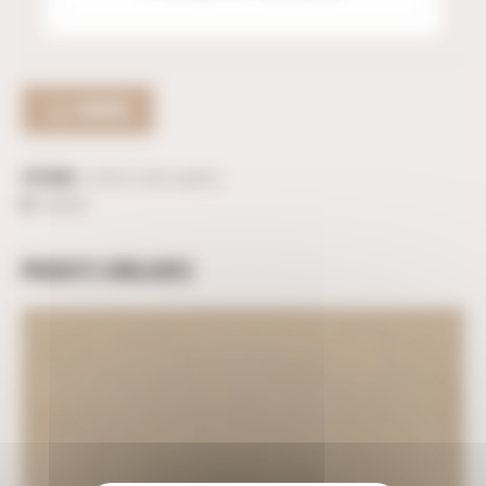
ACHETER
Catégorie :
Lettres découpées
ID :
38358
PRODUITS SIMILAIRES