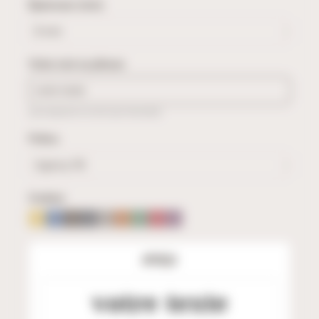
Épaisseur (mm)
Votre mot ou phrase
(Les espaces ne sont pas facturés)
Police
Couleur
APERÇU
votre texte