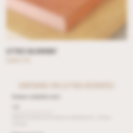
LETTRES VALCHROMAT
34,68 € TTC
CONFIGUREZ VOS LETTRES DÉCOUPÉES
Hauteur souhaitée (mm)
Indiquez la hauteur de vos lettres en millimètres (ex : 150 pour
150 mm).