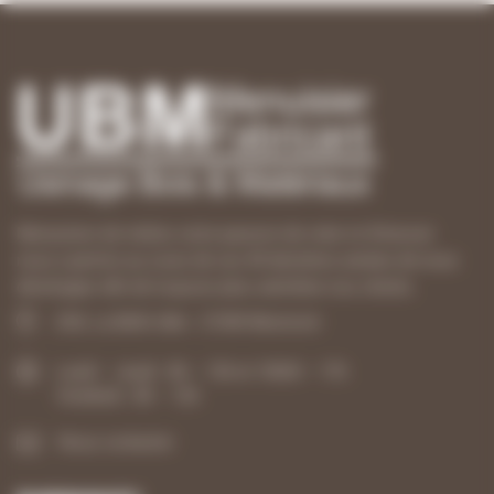
Menuisiers de métier, notre passion de créer et d’innover
nous a permis au cours de ces 40 dernières années de nous
développer afin de toujours plus satisfaire nos clients.
ZAE, La Belle Idée - 21540 Mesmont
Lundi – Jeudi : 8h – 12h et 13h30 – 17h
Vendredi : 8h – 12h
Nous contacter