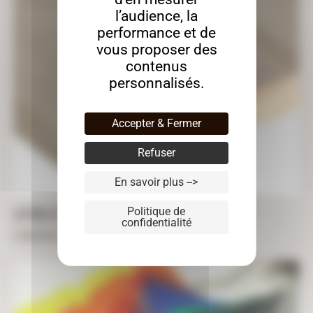
l’audience, la
performance et de
vous proposer des
contenus
personnalisés.
Accepter & Fermer
Refuser
En savoir plus -->
Politique de
LETTRES 3 PLIS ÉPICÉA
confidentialité
À partir de
4,97
€
TTC