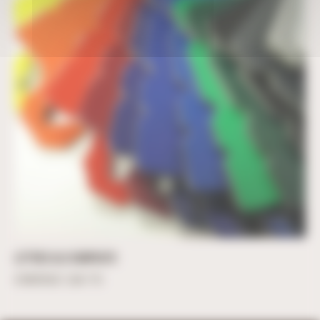
LETTRES ALU COMPOSITE
À partir de
7,24
€
TTC