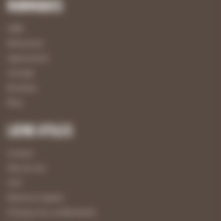
Rubriques
UBM
Menuiserie
Agencement
Usinage
Boutique
Blog
Liens utiles
Contact
Plan du site
CGV
Mentions légales
Politique de confidentialité