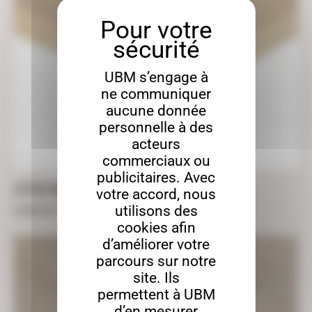
UBM s’engage à
ne communiquer
aucune donnée
personnelle à des
acteurs
commerciaux ou
publicitaires. Avec
LETTRES MDF
votre accord, nous
utilisons des
À partir de
1,49
€
TTC
cookies afin
d’améliorer votre
parcours sur notre
site. Ils
permettent à UBM
d’en mesurer