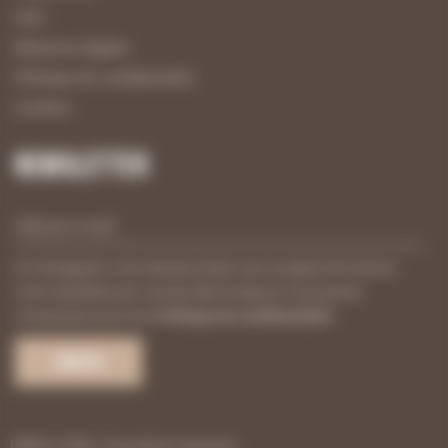
CGV
Mentions légales
Politique de confidentialité
Cookies
Newsletter
En renseignant votre adresse email, vous acceptez de recevoir
notre newsletter par courrier électronique et vous prenez
connaissance de notre
Politique de confidentialité
.
UBM © 2026. Tout droits réservés.