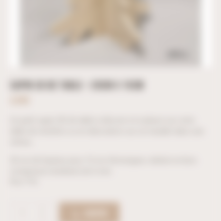
SAPIN 3D DE TABLE – 20CM X 15CM
4,90
€
Un petit sapin 3D de table à décorer et à placer sur votre
table de réveillon ou en décoration sur un meuble dans une
vitrine…
20 cm de hauteur pour 15 cm d’envergure, réalisé en bois
compressé (medium) de 6 mm.
Prix TTC.
ACHETER