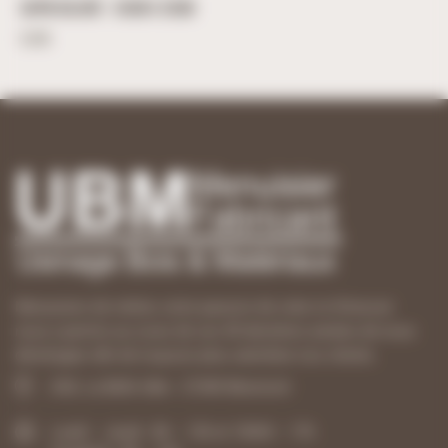
SAPIN COLORÉ – 26CM X 20CM
6,90
€
Menuisiers de métier, notre passion de créer et d’innover
nous a permis au cours de ces 40 dernières années de nous
développer afin de toujours plus satisfaire nos clients.
ZAE, La Belle Idée - 21540 Mesmont
Lundi – Jeudi : 8h – 12h et 13h30 – 17h