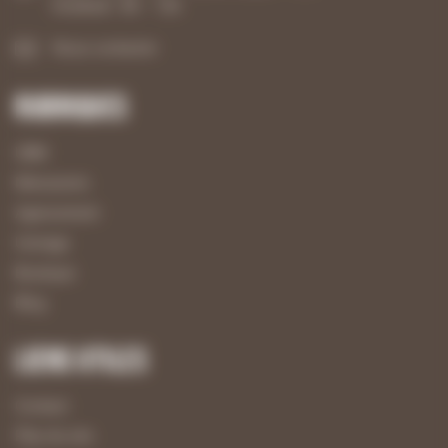
Vendredi : 8h – 12h
Nous contacter
Rubriques
UBM
Menuiserie
Agencement
Usinage
Boutique
Blog
Liens utiles
Contact
Plan du site