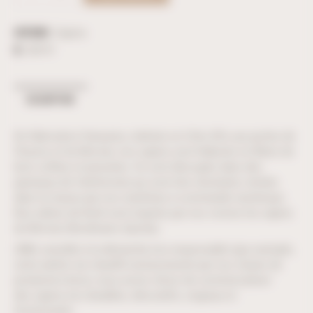
Catégorie :
Sapins
ID :
38191
DESCRIPTION
De fabrication française, réalisés en Côte d’Or, aux portes de
l’Auxois et du Morvan, nos sapins sont élaborés en fibres de
bois collées et pressées. Ils sont découpés dans des
panneaux de Valchromat qui sont très résistants, teintés
dans la masse par nos machines à commande numérique.
Nos arbres de Noël sont inspirés par nos voisins les sapins
du Morvan (Nordmann, Epicéa).
UBM, sensible à la démarche éco-responsable (par exemple,
notre atelier est chauffé exclusivement par nos chutes de
production bois), nous avons choisi de commercialiser
des sapins éco-durables, décoratifs, orignaux et
fonctionnels.