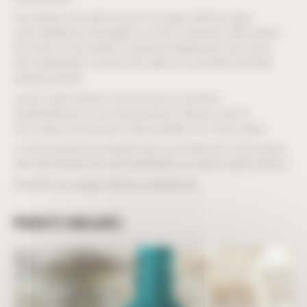
Ces arbres sont prévus pour un usage intérieur, dans
votre habitation principale ou votre commerce (décoration
de vitrine ou de stand). Ils peuvent également servir pour
des évènements comme des arbres ou marchés de Noël
professionnels.
Livrés à plat, faciles à monter par un système
d’emboîtement, vous n’aurez besoin d’aucun outil et
d’un temps minimal pour faire prendre vie à votre sapin !
A vous ensuite de le laisser brut ou le décorer à votre envie
avec des boules de noël, guirlandes ou autres sujets d’hiver !
Destiné à un usage intérieur uniquement.
PRODUITS SIMILAIRES