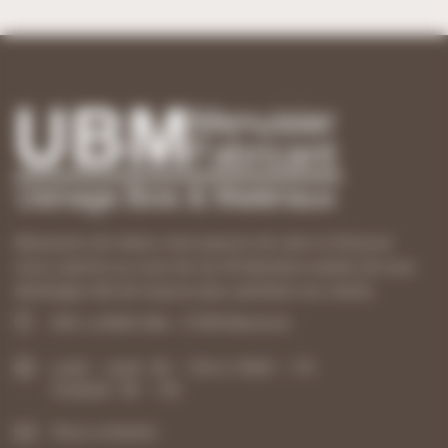
Menuisiers de métier, notre passion de créer et d’innover
nous a permis au cours de ces 40 dernières années de nous
développer afin de toujours plus satisfaire nos clients.
ZAE, La Belle Idée - 21540 Mesmont
Lundi – Jeudi : 8h – 12h et 13h30 – 17h
Vendredi : 8h – 12h
Nous contacter