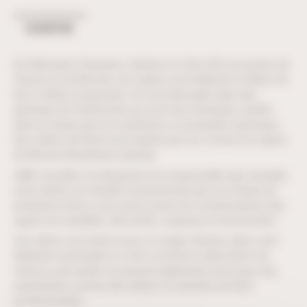
DESCRIPTION
De fabrication française, réalisés en Côte d’Or, aux portes de
l’Auxois et du Morvan, nos sapins sont élaborés en fibres de
bois collées et pressées. Ils sont découpés dans des
panneaux de Valchromat qui sont très résistants, teintés
dans la masse par nos machines à commande numérique.
Nos arbres de Noël sont inspirés par nos voisins les sapins
du Morvan (Nordmann, Epicéa).
UBM, sensible à la démarche éco-responsable (par exemple,
notre atelier est chauffé exclusivement par nos chutes de
production bois), nous avons choisi de commercialiser des
sapins éco-durables, décoratifs, originaux et fonctionnels.
Ces arbres sont prévus pour un usage intérieur, dans votre
habitation principale ou votre commerce (décoration de
vitrine ou de stand). Ils peuvent également servir pour des
événements comme des arbres ou marchés de Noël
professionnels.