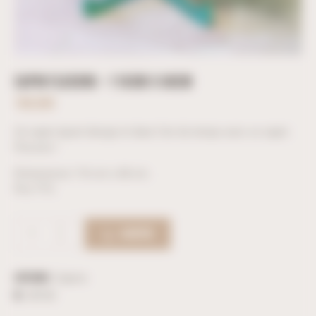
SAPIN FLOCONS – 116CM X 68CM
108,00
€
Un sapin épuré design et dans l’air du temps avec ce sapin
Flocons !
Dimensions 116 cm x 68 cm.
Prix TTC.
ACHETER
Catégorie :
Sapins
ID :
38182