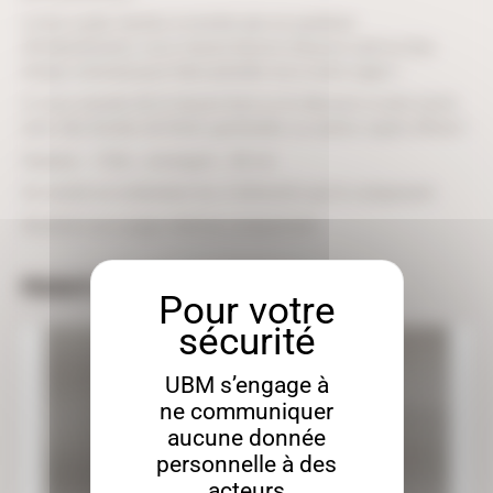
Livrés à plat, faciles à monter par un système
d’emboîtement, vous n’aurez besoin d’aucun outil et d’un
temps minimal pour faire prendre vie à votre sapin !
A vous ensuite de le laisser brut ou le décorer à votre envie
avec des boules de Noël, guirlandes ou autres sujets d’hiver !
Hauteur : 116m , envergure : 68 cm
Se monte en emboîtant les 2 éléments qui le composent.
Destiné à un usage intérieur uniquement.
PRODUITS SIMILAIRES
UBM s’engage à
ne communiquer
aucune donnée
personnelle à des
acteurs