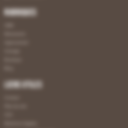
Rubriques
UBM
Menuiserie
Agencement
Usinage
Boutique
Blog
Liens utiles
Contact
Plan du site
CGV
Mentions légales