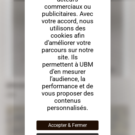
commerciaux ou
publicitaires. Avec
votre accord, nous
utilisons des
cookies afin
d’améliorer votre
parcours sur notre
site. Ils
permettent à UBM
d’en mesurer
l’audience, la
SAPIN 3D DE TABLE – 20CM X 15CM
performance et de
vous proposer des
4,90
€
contenus
personnalisés.
Accepter & Fermer