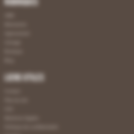
Rubriques
UBM
Menuiserie
Agencement
Usinage
Boutique
Blog
Liens utiles
Contact
Plan du site
CGV
Mentions légales
Politique de confidentialité