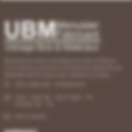
Menuisiers de métier, notre passion de créer et d’innover
nous a permis au cours de ces 40 dernières années de nous
développer afin de toujours plus satisfaire nos clients.
ZAE, La Belle Idée - 21540 Mesmont
Lundi – Jeudi : 8h – 12h et 13h30 – 17h
Vendredi : 8h – 12h
Nous contacter