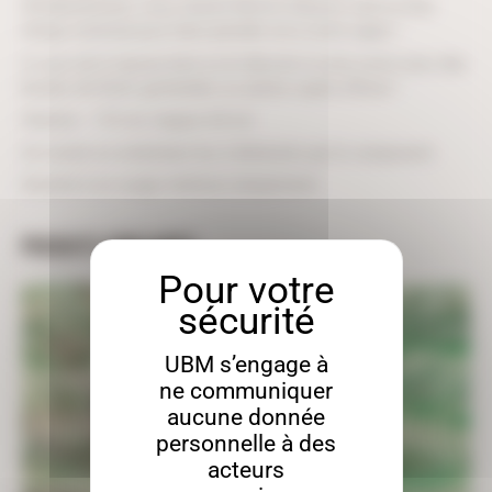
d’emboîtement, vous n’aurez besoin d’aucun outil et d’un
temps minimal pour faire prendre vie à votre sapin !
A vous de le laisser brut ou le décorer à votre envie avec des
boules de Noël, guirlandes ou autres sujets d’hiver !
Hauteur : 110 cm, largeur 64 cm
Se monte en emboîtant les 2 éléments qui le composent.
Destiné à un usage intérieur uniquement.
PRODUITS SIMILAIRES
UBM s’engage à
ne communiquer
aucune donnée
personnelle à des
acteurs