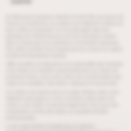
DESCRIPTION
De fabrication française, réalisés en Côte d’Or, aux portes de
l’Auxois et du Morvan, nos sapins sont élaborés en fibres de
bois collées et pressées. Ils sont découpés dans des
panneaux de Valchromat qui sont très résistants, teintés
dans la masse par nos machines à commande numérique.
Nos arbres de Noël sont inspirés par nos voisins les sapins
du Morvan (Nordmann, Epicéa).
UBM, sensible à la démarche éco-responsable (par exemple,
notre atelier est chauffé exclusivement par nos chutes de
production bois), nous avons choisi de commercialiser des
sapins éco-durables, décoratifs, originaux et fonctionnels.
Ces arbres sont prévus pour un usage intérieur, dans votre
habitation principale ou votre commerce (décoration de
vitrine ou de stand). Ils peuvent également servir pour des
événements comme des arbres ou marchés de Noël
professionnels.
Livrés à plat, faciles à monter par un système