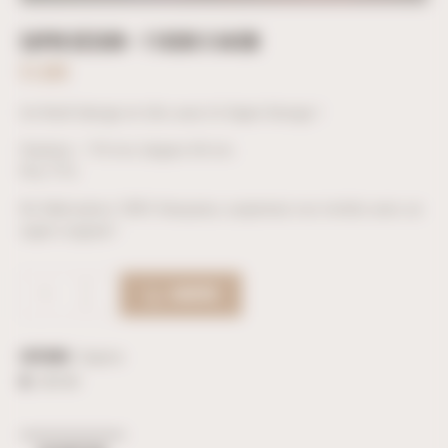
SAPIN DESIGN – 110CM X 64CM
51,60
€
Un Noël design et chic avec le Sapin Design !
Hauteur : 110 cm, largeur 64 cm.
Prix TTC.
De fabrication 100% française, surprenez vos invités avec un
sapin original !
ACHETER
Catégorie :
Sapins
ID :
38184