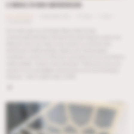
LE MODULE EN CROIX UBM MENUISERIE
Nos réalisations
8 décembre 2025
1K
Views
0
Likes
0
Commentaire
De la découpe au montage https://ubm.fr/wp-
content/uploads/Reel-semaine-49.mp4 Chaque casier est
fabriqué avec soin dans notre atelier, en utilisant des
techniques traditionnelles alliées aux technologies
modernes comme la CNC pour une précision et une finition
irréprochable. Visitez notre boutique ! Retrouvez tous nos
casiers à vin modulables directement sur notre boutique.
Adresse : ZAE La Belle Idée, 21540…