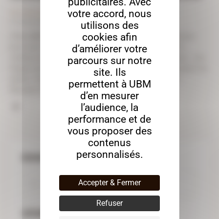
publicitaires. Avec
votre accord, nous
Nos réalisations
17 juillet 2025
1K
Views
0
Likes
0
Commentaire
utilisons des
cookies afin
Chez UBM, nous mettons notre savoir-faire à disposition
pour tous vos projets d'agencement. Découvrez ici la
d’améliorer votre
création et l'installation d'une bibliothèque sur mesure. Les
parcours sur notre
étapes du projet Etape 1 : Le plan Etape 2 : La fabrication en
site. Ils
atelier Etape 3 : L'installation chez le client Etape 4 :
permettent à UBM
Résultat de l'aménagement Votre projet…
d’en mesurer
l’audience, la
performance et de
vous proposer des
contenus
personnalisés.
RECHERCHER
Accepter & Fermer
Refuser
CATÉGORIES