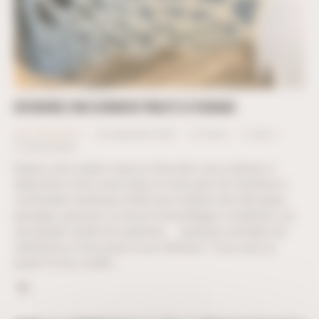
DÉCOUVREZ NOS DERNIERS PROJETS D’USINAGE
Nos réalisations
24 septembre 2025
1K
Views
0
Likes
0
Commentaire
Depuis notre atelier situé en Côte-d'Or, nous mettons à
disposition notre savoir-faire et notre parc de machines à
commande numérique (CNC) pour réaliser des découpes,
perçages, gravures ou encore assemblages complexes, sur
une grande variété de matériaux. quelques exemples de
réalisations Votre projet nous intéresse ! Vous avez un
projet à nous confier…