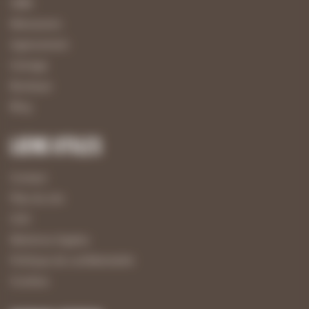
UBM
Menuiserie
Agencement
Usinage
Boutique
Blog
Liens utiles
Contact
Plan du site
CGV
Mentions légales
Politique de confidentialité
Cookies