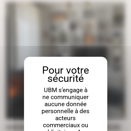
UBM s’engage à
ne communiquer
aucune donnée
personnelle à des
acteurs
commerciaux ou
AGENCEMENT : CRÉATION D’UNE BIBLIOTHÈQUE SUR MESURE