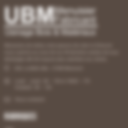
Menuisiers de métier, notre passion de créer et d’innover
nous a permis au cours de ces 40 dernières années de nous
développer afin de toujours plus satisfaire nos clients.
ZAE, La Belle Idée - 21540 Mesmont
Lundi – Jeudi : 8h – 12h et 13h30 – 17h
Vendredi : 8h – 12h
Nous contacter
Rubriques