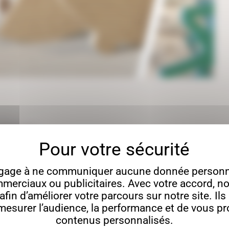
Commentaire
urales, de table ou encore décorations à accrocher à
ez la décoration idéale pour les fêtes de fin d'année. De
gage à ne communiquer aucune donnée personne
 nos décorations de Noël en bois feront le bonheur de…
merciaux ou publicitaires. Avec votre accord, no
fin d’améliorer votre parcours sur notre site. Il
esurer l’audience, la performance et de vous p
contenus personnalisés.