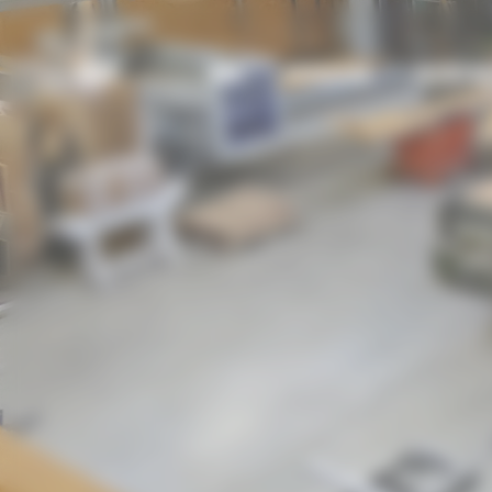
Bienvenue chez UBM Gestion du consentement
UBM
UBM
MENUISERIE
AGENCEM