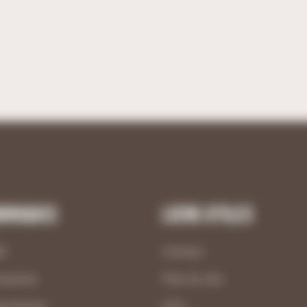
briques
Liens utiles
M
Contact
uiserie
Plan du site
ncement
CGV