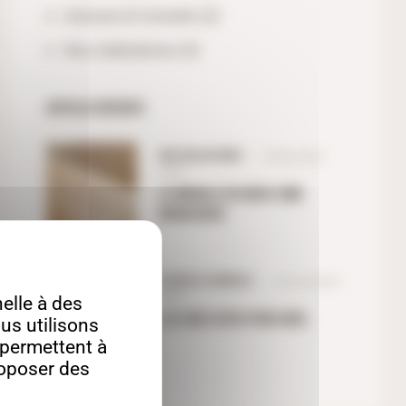
Astuces & Conseils
(2)
Nos réalisations
(3)
ARTICLES RÉCENTS
NOS RÉALISATIONS
8 décembre
2025
LE MODULE EN CROIX UBM
MENUISERIE
ASTUCES & CONSEILS
18 novembre
2025
lle à des
LES IDÉES DÉCO POUR NOËL
us utilisons
s permettent à
roposer des