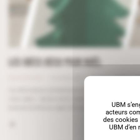
LES IDÉES DÉCO POUR NOËL
Astuces & Conseils
18 novembre 2025
963
Views
0
Likes
0
Les décorations de Noël personnalisables Décorations m
votre sapin… laissez votre créativité s'exprimer et réalis
UBM s’en
la boule de Noël au sapin 3D en passant par le caribou,
acteurs com
des cookies a
UBM d’en m