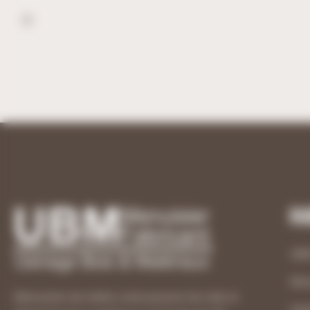
Ru
UB
Men
Menuisiers de métier, notre passion de créer et
Age