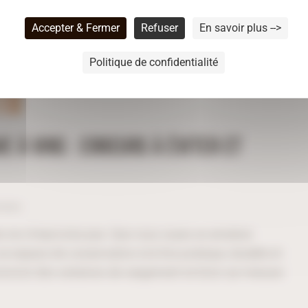
Accepter & Fermer
Refuser
En savoir plus -->
Politique de confidentialité
 À VINS : ERREURS À ÉVITER ET
taire
ns ne s'improvise pas. Que vous soyez un amateur
un espace de conservation à la fois pratique, durable et
cevons des solutions de rangement en bois sur-mesure