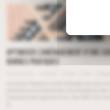
OPTIMISER L’AMÉNAGEMENT D’UNE CAVE
BONNES PRATIQUES
Astuces & Conseils
15 mai 2025
1K
Views
0
Likes
0
Commen
Les erreurs fréquentes à éviter Aménager une cave à vi
passionné ou un professionnel, il est essentiel de créer 
respectueux des exigences du vin. Chez UBM, nous con
et…