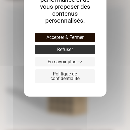
vous proposer des
contenus
personnalisés.
Accepter & Fermer
Refuser
En savoir plus -->
Politique de
confidentialité