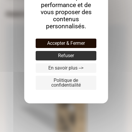
performance et de
vous proposer des
PRODUITS SIMILAIRES
contenus
personnalisés.
Accepter & Fermer
Refuser
En savoir plus -->
Politique de
confidentialité