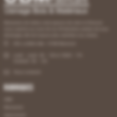
Menuisiers de métier, notre passion de créer et d’innover
nous a permis au cours de ces 40 dernières années de nous
développer afin de toujours plus satisfaire nos clients.
ZAE, La Belle Idée - 21540 Mesmont
Lundi – Jeudi : 8h – 12h et 13h30 – 17h
Vendredi : 8h – 12h
Nous contacter
Rubriques
UBM
Menuiserie
Agencement