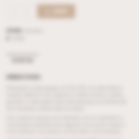
ACHETER
Catégorie :
Animaux
ID :
37833
DESCRIPTION
ANIMAUX EN BOIS
Fabriquées en Bourgogne, en Côte d’Or, nos décorations
murales Wall-Art sont réalisées en fibres de bois collées,
pressées et découpées dans des panneaux de Valchromat
très résistants, teintés dans la masse.
Ces créations design sont réalisées sur nos machines à
commande numérique pour apporter une touche unique à
votre intérieur, à la maison comme dans votre boutique.