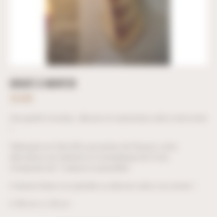
GIRAFE À MONTER
36,00
€
Une girafe à monter, décorer et customiser selon votre envie
!
Fabriquée en Côte-d’Or, aux portes de l’Auxois, notre
décoration est réalisée en contreplaqué de 4 mm.
Composée de 11 pièces à assembler.
A laisser brute ou à peindre ou décorer selon vos envies !
H 58 cm x L 40 cm