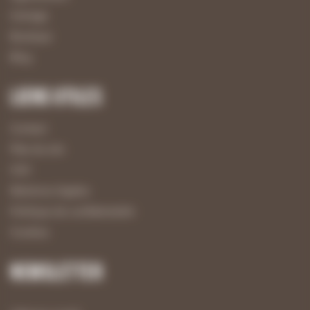
Usinage
Boutique
Blog
Liens utiles
Contact
Plan du site
CGV
Mentions légales
Politique de confidentialité
Cookies
Newsletter