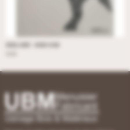
CHEVAL CABRÉ – 100CM X 93CM
46,90
€