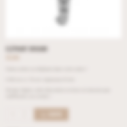
ELÉPHANT ORIGAMI
59,00
€
Faites entrer un éléphant dans votre salon !
H 80 cm x L 76 cm | épaisseur 8 mm
Design, légère, cette décoration en bois ne laissera pas
indifférents vos invités !
ACHETER