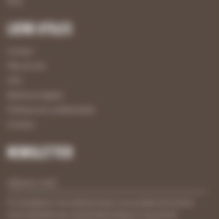
Blog
Liens utiles
Contact
Plan du site
CGV
Mentions légales
Politique de confidentialité
Cookies
Newsletter
En renseignant votre adresse email, vous acceptez de recevoir
notre newsletter par courrier électronique et vous prenez