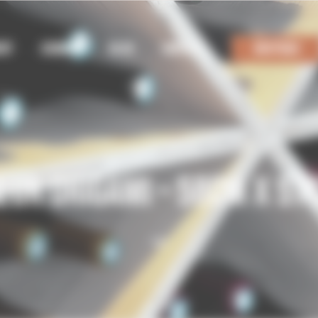
ENT
USINAGE
BLOG
CONTACT
BOUTIQUE
ŒUR ORIGAMI – 58CM X 57