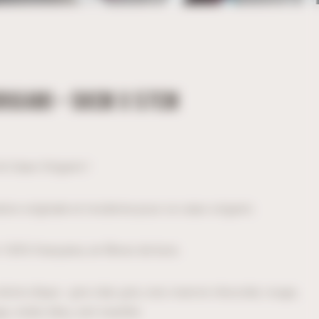
RIGAMI – 58CM X 57CM
le Cœur Origami !
ion originale et moderne pour ce cœur origami.
 100% française, en fibres de bois.
loris dispo : gris clair, gris, noir, marron chocolat, rouge,
e, violet, bleu, vert menthe