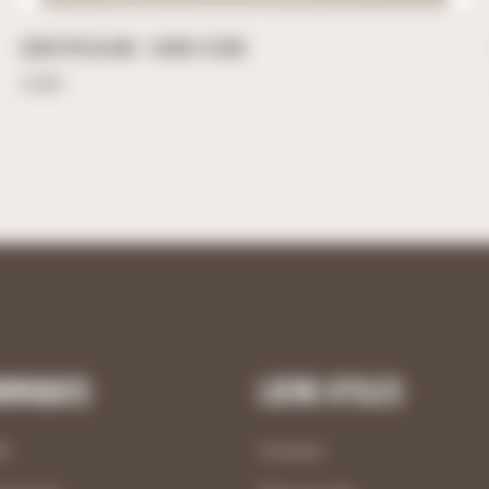
CŒUR PVC BLANC – 54CM X 53CM
24,00
€
briques
Liens utiles
M
Contact