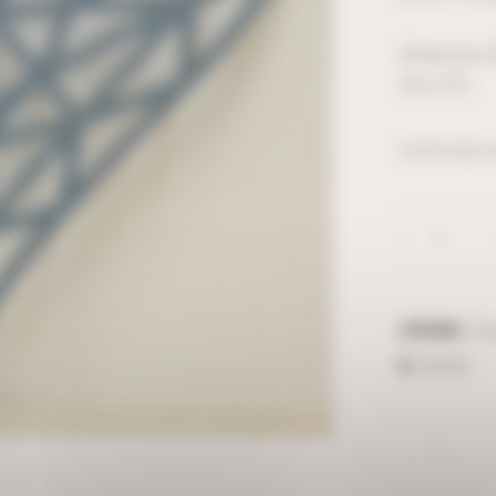
Dimension 
Prix TTC.
Livré sans 
Catégorie :
Cœ
ID :
38246