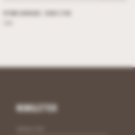
RYTHME CARDIAQUE – 26CM X 27CM
5,95
€
Newsletter