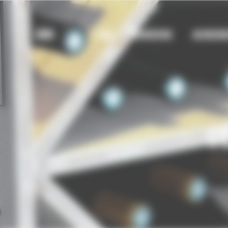
Bienvenue chez UBM Gestion du consentement
UBM
UBM
MENUISERIE
AGENCEM
C