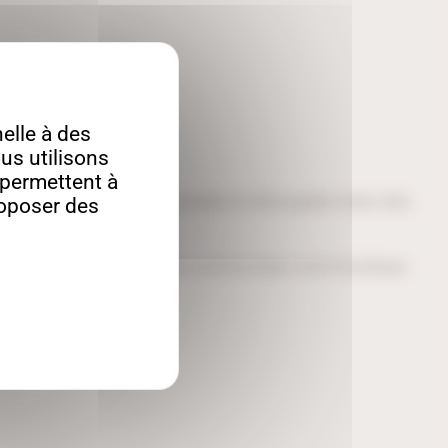
lle à des
us utilisons
s permettent à
bres de bois collées et pressées et découpées dans des
roposer des
tre intérieur, à la maison comme dans votre boutique.