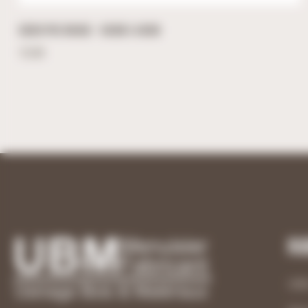
CŒUR PVC ROUGE – 50CM X 49CM
15,50
€
Ru
UB