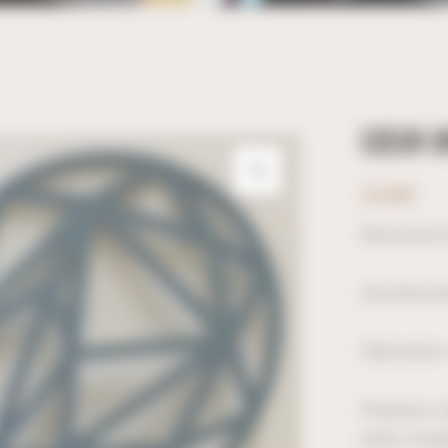
CŒUR O
24,00
€
Découvrez 
Une décorat
Fabrication
Plusieurs co
jaune, orang