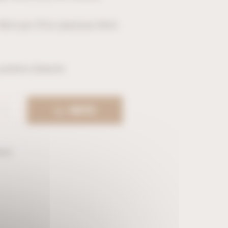
58cm par 57cm, épaisseur 8mm.
système d’attache
ACHETER
urs