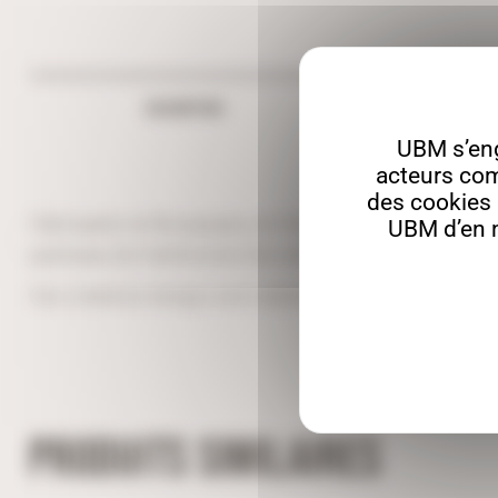
DESCRIPTION
UBM s’en
acteurs com
des cookies a
Fabriquées en Bourgogne, en Côte d’Or, nos décorations
UBM d’en m
panneaux de Valchromat très résistants, teintés dans 
Ces créations design sont réalisées sur nos machines 
PRODUITS SIMILAIRES