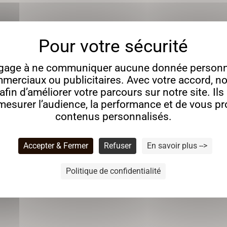
gage à ne communiquer aucune donnée personne
merciaux ou publicitaires. Avec votre accord, no
fin d’améliorer votre parcours sur notre site. Il
 murales sont réalisées en différents matériaux tels que fi
esurer l’audience, la performance et de vous p
contenus personnalisés.
la masse, PVC, médium, contreplaqué…
à commande numérique pour apporter une touche unique à vo
Accepter & Fermer
Refuser
En savoir plus -->
Politique de confidentialité