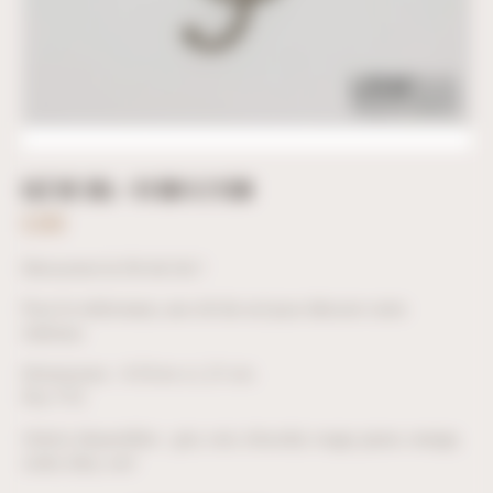
CLÉ DE SOL – 51CM X 21CM
6,90
€
Découvrez la Clé de Sol !
Pour le mélomane, une clé de sol pour décorer votre
intérieur.
Dimensions : H.51cm x L.21 cm.
Prix TTC.
Coloris disponibles : gris, noir, chocolat, rouge, jaune, orange,
violet, bleu, vert