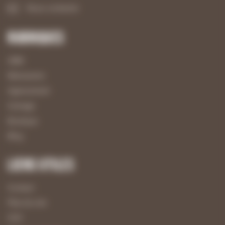
Nous contacter
Rubriques
UBM
Menuiserie
Agencement
Usinage
Boutique
Blog
Liens utiles
Contact
Plan du site
CGV