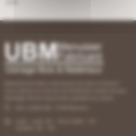
28,90
€
Menuisiers de métier, notre passion de créer et d’innover
nous a permis au cours de ces 40 dernières années de nous
développer afin de toujours plus satisfaire nos clients.
ZAE, La Belle Idée - 21540 Mesmont
Lundi – Jeudi : 8h – 12h et 13h30 – 17h
Vendredi : 8h – 12h