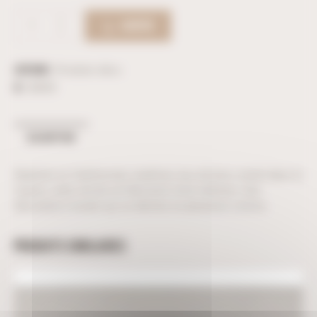
ACHETER
Catégorie :
Produits déco
ID :
38305
DESCRIPTION
Réalisée en Valchromat, matériau issu du bois, teinté dans la
masse, cette clé de sol décorera votre intérieur. Une
décoration murale qui se décline en plusieurs coloris.
PRODUITS SIMILAIRES