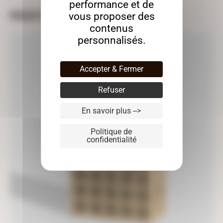
performance et de
PRODUITS SIMILAIRES
vous proposer des
contenus
personnalisés.
Accepter & Fermer
Refuser
En savoir plus -->
Politique de
confidentialité