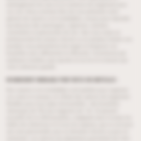
aménagement de cave et en solutions de rangement pour
vos vins. Nous sommes fiers de vous présenter notre
gamme de casiers à vin modulables, conçus pour répondre
aux besoins des œnologues, vignerons, cavistes,
sommeliers et passionnés de vins. Que vous soyez un
professionnel du secteur viticole ou un amateur éclairé, nos
produits vous permettront de ranger et d’exposer vos
bouteilles avec raffinement et efficacité. Commencez par
quelques modules, puis ajoutez en au fur et à mesure que
votre collection grandit.
UN RANGEMENT MODULABLE POUR TOUTES VOS BOUTEILLES :
Nos casiers à vin modulables sont parfaits pour organiser
vos caves et caveaux, en offrant des options de rangement
flexibles pour tous types de bouteilles : des bouteilles
classiques de 75cl aux magnums de 1.5L. Ils peuvent
accueillir de 4 à 356 bouteilles, s’adaptant ainsi à toutes les
tailles de collections et à tous les espaces, que ce soit pour
une cave personnelle, pour un domaine viticole ou pour un
restaurant. Les options de séparateurs permettent de créer