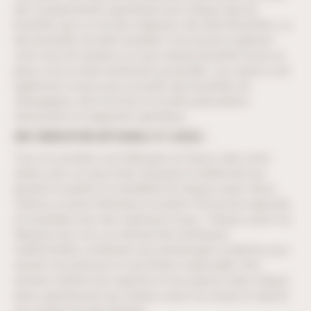
des compartiments spécifiques pour chaque type de
bouteille, que ce soit des magnums, des demi-bouteilles, ou
des bouteilles de taille standard. Vous pouvez organiser
votre cave de manière à ce que chaque bouteille trouve sa
place, tout en étant facilement accessible. Les casiers sont
également conçus pour accueillir des bouteilles de
champagnes, dont la forme et la taille particulières
nécessitent un rangement spécifique.
UNE FABRICATION ARTISANALE ET LOCALE :
Tous nos produits sont fabriqués en France, dans notre
atelier, avec un savoir-faire artisanal et traditionnel qui
garantit la qualité et la durabilité de chaque casier. Nous
mettons un point d’honneur à soutenir l’économie régionale
en travaillant avec des matériaux locaux. Chaque casier est
fabriqué avec soin, en utilisant des techniques
traditionnelles combinées aux technologies modernes pour
assurer une précision et une finition impeccable. Nos
artisans mettent leur expertise et leur passion dans chaque
pièce, garantissant que chaque casier est unique et répond