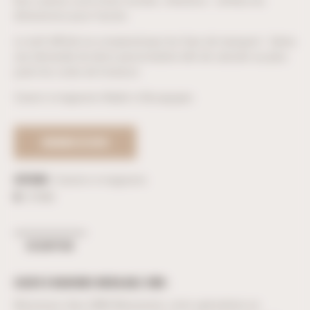
Nos casiers sont livrés montés. Attention : vérifiez les
dimensions pour l’accès.
Le tarif affiché ne comprend pas les frais de transport : faites
une demande de devis personnalisé afin de calculer au plus
juste les coûts de livraison.
Casier à magnums Made in Bourgogne.
DEMANDE DE DEVIS
Catégorie :
Casiers à magnums
ID :
37686
DESCRIPTION
CASIER À MAGNUMS MODULABLE UBM :
Bienvenue chez UBM Menuiserie, votre spécialiste en