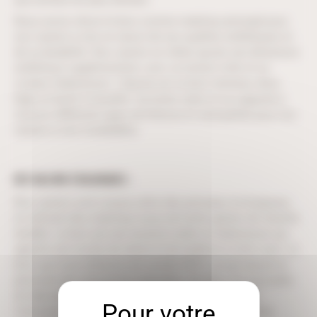
aux normes les plus élevées.
Nous avons choisi le bois comme matériau principal pour
nos casiers à vins en raison de ses qualités esthétiques et
de sa durabilité. Nos casiers en chêne ajoute une dimension
esthétique supplémentaire, avec sa texture riche et sa
couleur chaleureuse. L’épicéa est un bois résineux, donc
léger et facile à travailler. Sa teinte claire et sa capacité à
recevoir différents types de finitions le rend parfait pour nos
casiers à vins modulables.
DES VALEURS ÉCOLOGIQUES :
Nos casiers sont conçus selon des principes écologiques,
en utilisant des matériaux issus de forêts gérées de manière
durable. Le bois est une essence noble et chaleureuse qui
apporte une touche de nature et de tradition à votre cave. Le
bois que nous utilisons est certifié PEFC, ce qui assure la
pérennité des ressources naturelles. De plus, nos procédés
de fabrication minimisent les déchets et optimisent
l’utilisation des matériaux, contribuant à une empreinte