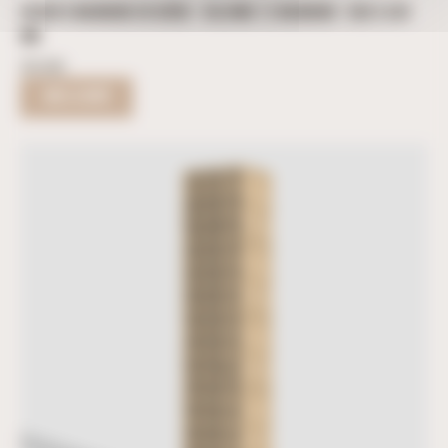
CASIER À MAGNUMS EN CHÊNE – COLONNE 12 MAGNUMS – 560 X 439
MM
353,00
€
LIRE LA SUITE