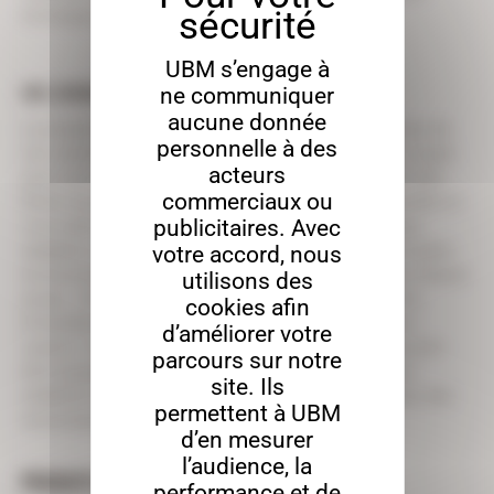
écologique réduite.
UBM s’engage à
UNE LIVRAISON ET DES CONSEILS PERSONNALISÉS:
ne communiquer
aucune donnée
La simplicité d’installation est un des principaux atouts de
personnelle à des
nos casiers. UBM vous offre un service de livraison soigné
acteurs
pour vous assurer que vos casiers arrivent en parfait état.
commerciaux ou
Notre équipe est à votre disposition pour vous conseiller et
publicitaires. Avec
vous aider à choisir la solution de rangement la mieux
adaptée à vos besoins. Afin de proposer la solution la plus
votre accord, nous
économique, le transport fait l’objet d’une étude pour chaque
utilisons des
projet. Nous vous proposons également des services
cookies afin
d’installation pour une mise en place optimale de vos
d’améliorer votre
casiers. Pour une personnalisation optimisée, ils peuvent
parcours sur notre
être équipés de pieds et de renforts, pour assurer une
site. Ils
stabilité et une sécurité à votre collection, même dans des
permettent à UBM
environnements où le sol est irrégulier.
d’en mesurer
l’audience, la
PRODUITS SIMILAIRES
performance et de