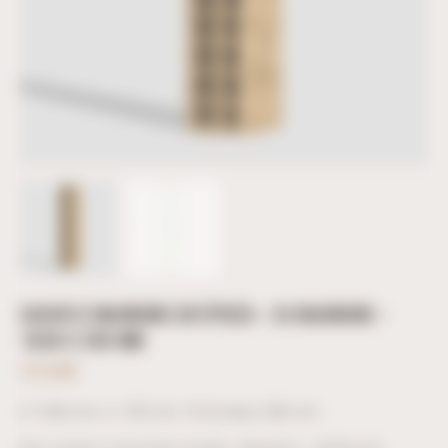
CASIER À MAGNUMS EN ÉPICÉA – 24 MAGNUMS –
1638 X 299 MM
272,00
€
H 1638 mm x L 299 mm. Profondeur 380 mm.