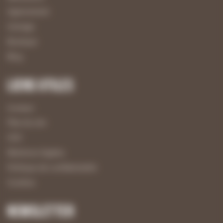
Agencement
Usinage
Boutique
Blog
Liens utiles
Contact
Plan du site
CGV
Mentions légales
Politique de confidentialité
Cookies
Newsletter