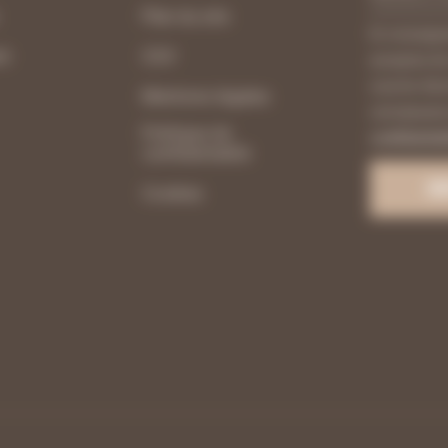
Plan du site
En renseigna
nt
CGV
acceptez de 
courrier éle
Mentions légales
connaissanc
Politique de
confidential
confidentialité
Cookies