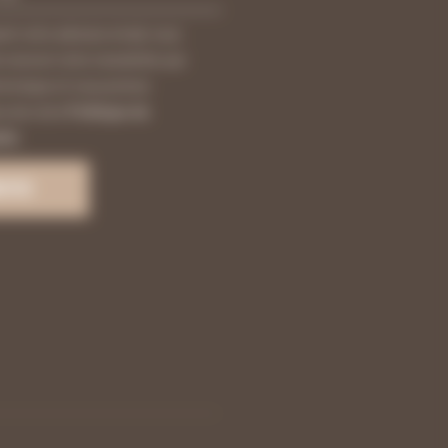
nt votre adresse email, vous
recevoir notre newsletter par
ctronique et vous prenez
e de notre
Politique de
ité
.