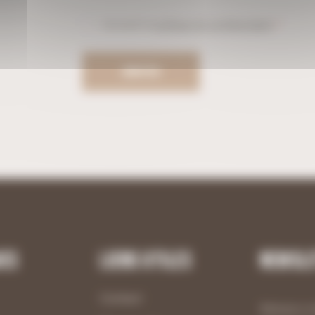
Politique
J’accepte la
politique de confidentialité
.
*
de
confidentialité
*
ues
Liens utiles
Newsl
Contact