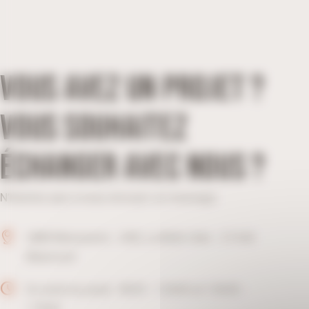
VOUS AVEZ UN PROJET ?
VOUS SOUHAITEZ
ÉCHANGER AVEC NOUS ?
N’hésitez pas à nous envoyer un message.
UBM Menuiserie - ZAE, La Belle Idée - 21540
Mesmont
Du lundi au jeudi : 8h00 - 12h00 et 13h30 -
17h00