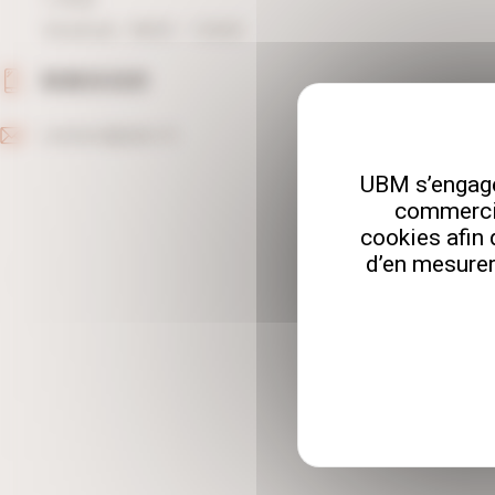
Vendredi : 8h00 - 12h00
03.80.33.33.81
contact@ubm.fr
UBM s’engage
commercia
cookies afin 
d’en mesurer