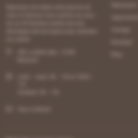
Menuiserie
Menuisiers de métier, notre passion de
créer et d’innover nous a permis au cours
Agenceme
de ces 40 dernières années de nous
Usinage
développer afin de toujours plus satisfaire
nos clients.
Boutique
ZAE, La Belle Idée - 21540
Blog
Mesmont
Lundi – Jeudi : 8h – 12h et 13h30 –
17h
Vendredi : 8h – 12h
Nous contacter