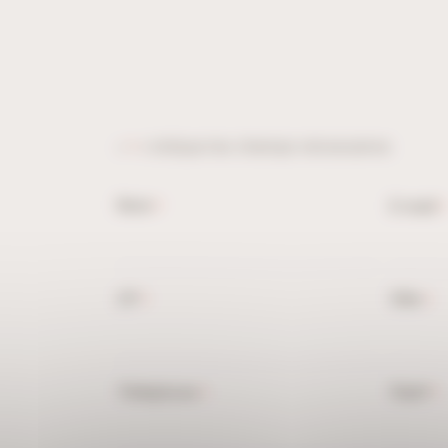
«
» indique les champs nécessaires
*
Nom
E-mail
*
*
CP
Ville
*
*
Sujet
Téléphone
*
*