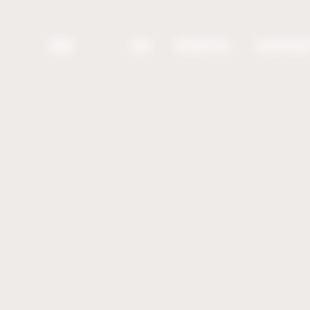
Bienvenue chez UBM Gestion du consentement
UBM
UBM
MENUISERIE
AGENCEME