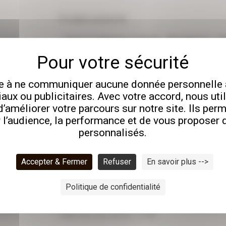
Produit concerné
Comment pouvons-nous vous aider ?
*
 à ne communiquer aucune donnée personnelle 
ux ou publicitaires. Avec votre accord, nous uti
d’améliorer votre parcours sur notre site. Ils pe
 l’audience, la performance et de vous proposer
personnalisés.
Accepter & Fermer
Refuser
En savoir plus -->
Pièces jointes
Politique de confidentialité
Taille max. des fichiers : 8 MB.