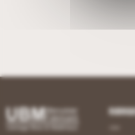
Rubriq
UBM